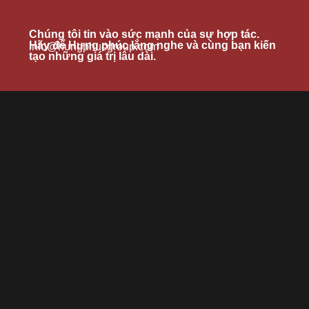
Chúng tôi tin vào sức mạnh của sự hợp tác.
Hãy để Hưng phúc lắng nghe và cùng bạn kiến
info@hungphucgroup.com
tạo những giá trị lâu dài.