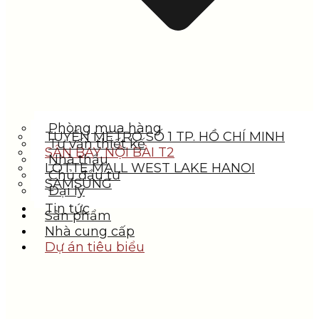
Phòng mua hàng
TUYẾN METRO SỐ 1 TP. HỒ CHÍ MINH
Tư vấn thiết kế
SÂN BAY NỘI BÀI T2
Nhà thầu
LOTTE MALL WEST LAKE HANOI
Chủ đầu tư
SAMSUNG
Đại lý
Tin tức
Sản phẩm
Nhà cung cấp
Dự án tiêu biểu