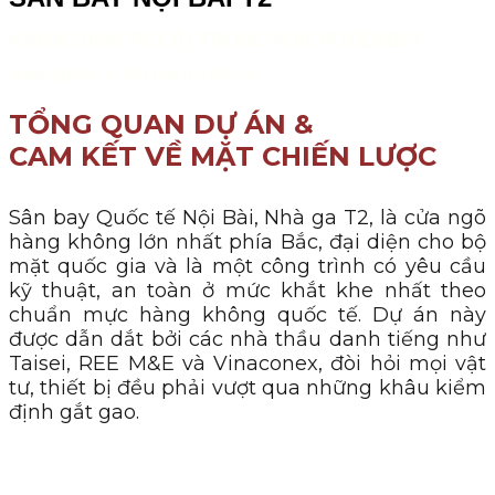
KHẲNG ĐỊNH TIN CẬY TRONG MỌI CHUYẾN BAY
KHẲNG ĐỊNH TIN CẬY TRONG MỌI CHUYẾN BAY
TỔNG QUAN DỰ ÁN &
CAM KẾT VỀ MẶT CHIẾN LƯỢC
Sân bay Quốc tế Nội Bài, Nhà ga T2, là cửa ngõ
hàng không lớn nhất phía Bắc, đại diện cho bộ
mặt quốc gia và là một công trình có yêu cầu
kỹ thuật, an toàn ở mức khắt khe nhất theo
chuẩn mực hàng không quốc tế. Dự án này
được dẫn dắt bởi các nhà thầu danh tiếng như
Taisei, REE M&E và Vinaconex, đòi hỏi mọi vật
tư, thiết bị đều phải vượt qua những khâu kiểm
định gắt gao.