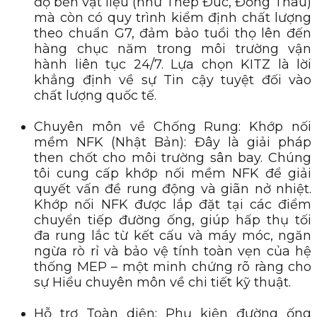
độ bền vật liệu (như Thép Đúc, Đồng Thau)
mà còn có quy trình kiểm định chất lượng
theo chuẩn G7, đảm bảo tuổi thọ lên đến
hàng chục năm trong môi trường vận
hành liên tục 24/7. Lựa chọn KITZ là lời
khẳng định về sự Tin cậy tuyệt đối vào
chất lượng quốc tế.
Chuyên môn về Chống Rung: Khớp nối
mềm NFK (Nhật Bản): Đây là giải pháp
then chốt cho môi trường sân bay. Chúng
tôi cung cấp khớp nối mềm NFK để giải
quyết vấn đề rung động và giãn nở nhiệt.
Khớp nối NFK được lắp đặt tại các điểm
chuyển tiếp đường ống, giúp hấp thụ tối
đa rung lắc từ kết cấu và máy móc, ngăn
ngừa rò rỉ và bảo vệ tính toàn vẹn của hệ
thống MEP – một minh chứng rõ ràng cho
sự Hiểu chuyên môn về chi tiết kỹ thuật.
Hỗ trợ Toàn diện: Phụ kiện đường ống