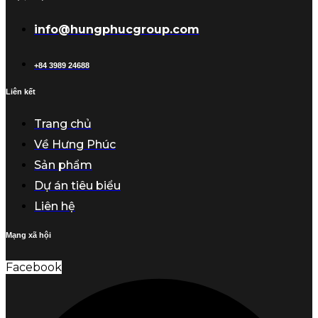
info@hungphucgroup.com
+84 3989 24688
Liên kết
Trang chủ
Về Hưng Phúc
Sản phẩm
Dự án tiêu biểu
Liên hệ
Mạng xã hội
Facebook