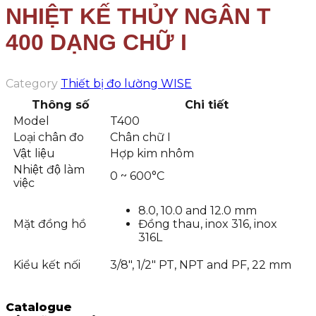
NHIỆT KẾ THỦY NGÂN T
400 DẠNG CHỮ I
Category
Thiết bị đo lường WISE
Thông số
Chi tiết
Model
T400
Loại chân đo
Chân chữ I
Vật liệu
Hợp kim nhôm
Nhiệt độ làm
0 ~ 600°C
việc
8.0, 10.0 and 12.0 mm
Mặt đồng hồ
Đồng thau, inox 316, inox
316L
Kiểu kết nối
3/8″, 1/2″ PT, NPT and PF, 22 mm
Catalogue