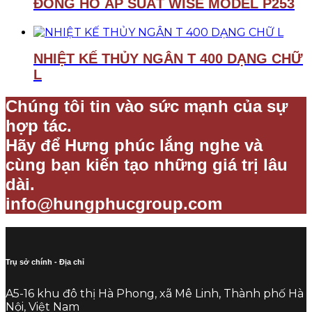
ĐỒNG HỒ ÁP SUẤT WISE MODEL P253
NHIỆT KẾ THỦY NGÂN T 400 DẠNG CHỮ
L
Chúng tôi tin vào sức mạnh của sự
hợp tác.
Hãy để Hưng phúc lắng nghe và
cùng bạn kiến tạo những giá trị lâu
dài.
info@hungphucgroup.com
Trụ sở chính - Địa chỉ
A5-16 khu đô thị Hà Phong, xã Mê Linh, Thành phố Hà
Nội, Việt Nam