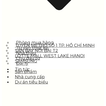
Phòng mua hàng
TUYẾN METRO SỐ 1 TP. HỒ CHÍ MINH
Tư vấn thiết kế
SÂN BAY NỘI BÀI T2
Nhà thầu
LOTTE MALL WEST LAKE HANOI
Chủ đầu tư
SAMSUNG
Đại lý
Tin tức
Sản phẩm
Nhà cung cấp
Dự án tiêu biểu