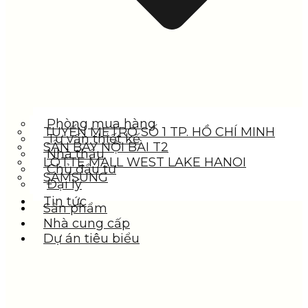
Phòng mua hàng
TUYẾN METRO SỐ 1 TP. HỒ CHÍ MINH
Tư vấn thiết kế
SÂN BAY NỘI BÀI T2
Nhà thầu
LOTTE MALL WEST LAKE HANOI
Chủ đầu tư
SAMSUNG
Đại lý
Tin tức
Sản phẩm
Nhà cung cấp
Dự án tiêu biểu