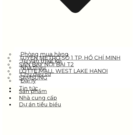
Phòng mua hàng
TUYẾN METRO SỐ 1 TP. HỒ CHÍ MINH
Tư vấn thiết kế
SÂN BAY NỘI BÀI T2
Nhà thầu
LOTTE MALL WEST LAKE HANOI
Chủ đầu tư
SAMSUNG
Đại lý
Tin tức
Sản phẩm
Nhà cung cấp
Dự án tiêu biểu