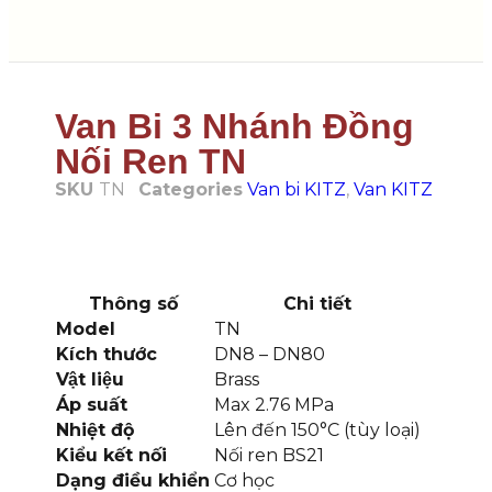
Van Bi 3 Nhánh Đồng
Nối Ren TN
SKU
TN
Categories
Van bi KITZ
,
Van KITZ
Thông số
Chi tiết
Model
TN
Kích thước
DN8 – DN80
Vật liệu
Brass
Áp suất
Max 2.76 MPa
Nhiệt độ
Lên đến 150°C (tùy loại)
Kiểu kết nối
Nối ren BS21
Dạng điều khiển
Cơ học