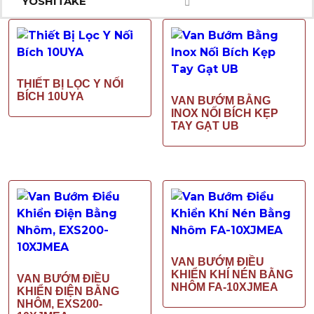
YOSHITAKE
THIẾT BỊ LỌC Y NỐI
BÍCH 10UYA
VAN BƯỚM BẰNG
INOX NỐI BÍCH KẸP
TAY GẠT UB
VAN BƯỚM ĐIỀU
KHIỂN KHÍ NÉN BẰNG
VAN BƯỚM ĐIỀU
NHÔM FA-10XJMEA
KHIỂN ĐIỆN BẰNG
NHÔM, EXS200-