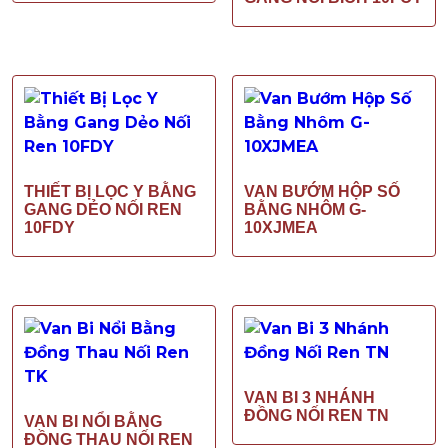
THIẾT BỊ LỌC Y BẰNG
VAN BƯỚM HỘP SỐ
GANG DẺO NỐI REN
BẰNG NHÔM G-
10FDY
10XJMEA
VAN BI 3 NHÁNH
ĐỒNG NỐI REN TN
VAN BI NỔI BẰNG
ĐỒNG THAU NỐI REN