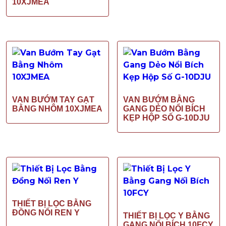
10XJMEA
VAN BƯỚM TAY GẠT
VAN BƯỚM BẰNG
BẰNG NHÔM 10XJMEA
GANG DẺO NỔI BÍCH
KẸP HỘP SỐ G-10DJU
THIẾT BỊ LỌC BẰNG
ĐỒNG NỐI REN Y
THIẾT BỊ LỌC Y BẰNG
GANG NỐI BÍCH 10FCY