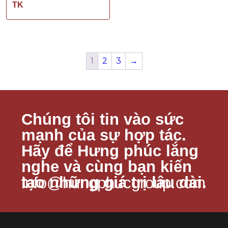
TK
1
2
3
→
Chúng tôi tin vào sức
mạnh của sự hợp tác.
Hãy để Hưng phúc lắng
nghe và cùng bạn kiến
tạo những giá trị lâu dài.
info@hungphucgroup.com