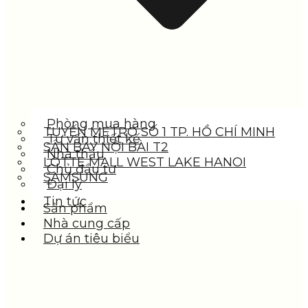
Phòng mua hàng
TUYẾN METRO SỐ 1 TP. HỒ CHÍ MINH
Tư vấn thiết kế
SÂN BAY NỘI BÀI T2
Nhà thầu
LOTTE MALL WEST LAKE HANOI
Chủ đầu tư
SAMSUNG
Đại lý
Tin tức
Sản phẩm
Nhà cung cấp
Dự án tiêu biểu