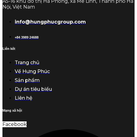
A5-16 khu đô thị Hà Phong, xã Mê Linh, Thành phố Hà
Nội, Việt Nam
info@hungphucgroup.com
+84 3989 24688
Liên kết
Trang chủ
Về Hưng Phúc
Sản phẩm
Dự án tiêu biểu
Liên hệ
Mạng xã hội
Facebook