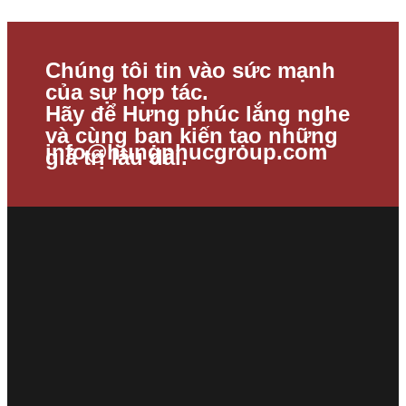
Chúng tôi tin vào sức mạnh
của sự hợp tác.
Hãy để Hưng phúc lắng nghe
và cùng bạn kiến tạo những
info@hungphucgroup.com
giá trị lâu dài.