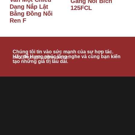
Gang Nối Bích
Dạng Nắp Lật
125FCL
Bằng Đồng Nối
Ren F
Chúng tôi tin vào sức mạnh của sự hợp tác.
Hãy để Hưng phúc lắng nghe và cùng bạn kiến
info@hungphucgroup.com
tạo những giá trị lâu dài.