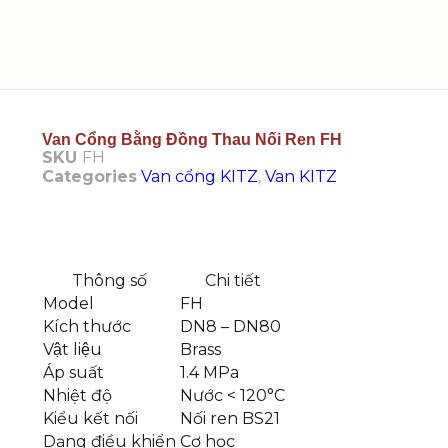
Van Cổng Bằng Đồng Thau Nối Ren FH
SKU
FH
Categories
Van cổng KITZ
,
Van KITZ
Thông số
Chi tiết
Model
FH
Kích thước
DN8 – DN80
Vật liệu
Brass
Áp suất
1.4 MPa
Nhiệt độ
Nước < 120°C
Kiểu kết nối
Nối ren BS21
Dạng điều khiển
Cơ học