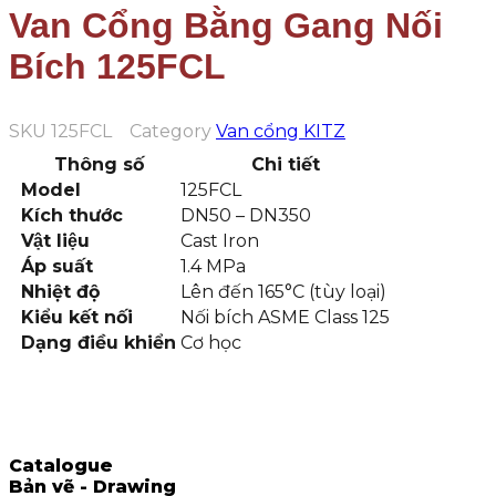
Van Cổng Bằng Gang Nối
Bích 125FCL
SKU
125FCL
Category
Van cổng KITZ
Thông số
Chi tiết
Model
125FCL
Kích thước
DN50 – DN350
Vật liệu
Cast Iron
Áp suất
1.4 MPa
Nhiệt độ
Lên đến 165°C (tùy loại)
Kiểu kết nối
Nối bích ASME Class 125
Dạng điều khiển
Cơ học
Catalogue
Bản vẽ - Drawing