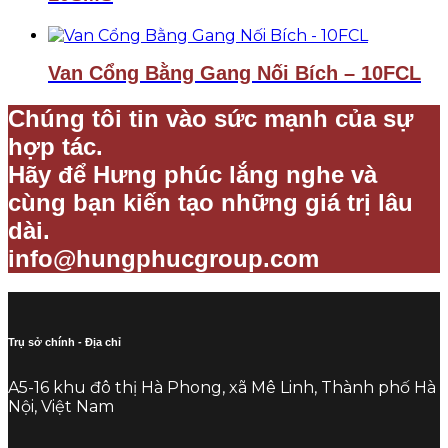
Van Cổng Bằng Gang Nối Bích – 10FCL
Chúng tôi tin vào sức mạnh của sự
hợp tác.
Hãy để Hưng phúc lắng nghe và
cùng bạn kiến tạo những giá trị lâu
dài.
info@hungphucgroup.com
Trụ sở chính - Địa chỉ
A5-16 khu đô thị Hà Phong, xã Mê Linh, Thành phố Hà
Nội, Việt Nam