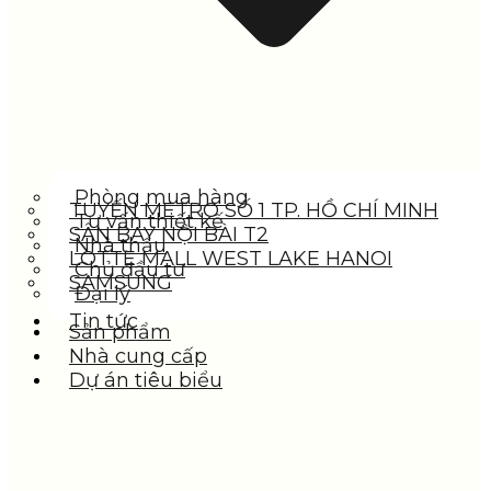
Phòng mua hàng
TUYẾN METRO SỐ 1 TP. HỒ CHÍ MINH
Tư vấn thiết kế
SÂN BAY NỘI BÀI T2
Nhà thầu
LOTTE MALL WEST LAKE HANOI
Chủ đầu tư
SAMSUNG
Đại lý
Tin tức
Sản phẩm
Nhà cung cấp
Dự án tiêu biểu