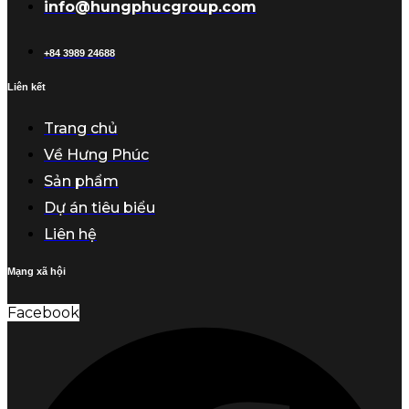
info@hungphucgroup.com
+84 3989 24688
Liên kết
Trang chủ
Về Hưng Phúc
Sản phẩm
Dự án tiêu biểu
Liên hệ
Mạng xã hội
Facebook