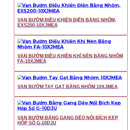
VAN BƯỚM ĐIỀU KHIỂN ĐIỆN BẰNG NHÔM,
EXS200-10XJMEA
VAN BƯỚM ĐIỀU KHIỂN KHÍ NÉN BẰNG NHÔM
FA-10XJMEA
VAN BƯỚM TAY GẠT BẰNG NHÔM 10XJMEA
VAN BƯỚM BẰNG GANG DẺO NỔI BÍCH KẸP
HỘP SỐ G-10DJU