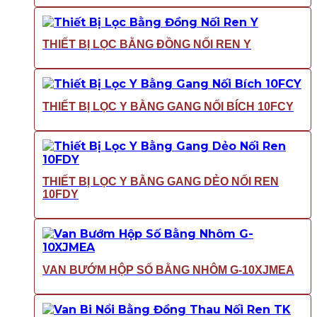
THIẾT BỊ LỌC BẰNG ĐỒNG NỐI REN Y
THIẾT BỊ LỌC Y BẰNG GANG NỐI BÍCH 10FCY
THIẾT BỊ LỌC Y BẰNG GANG DẺO NỐI REN
10FDY
VAN BƯỚM HỘP SỐ BẰNG NHÔM G-10XJMEA