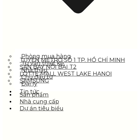
Phòng mua hàng
TUYẾN METRO SỐ 1 TP. HỒ CHÍ MINH
Tư vấn thiết kế
SÂN BAY NỘI BÀI T2
Nhà thầu
LOTTE MALL WEST LAKE HANOI
Chủ đầu tư
SAMSUNG
Đại lý
Tin tức
Sản phẩm
Nhà cung cấp
Dự án tiêu biểu