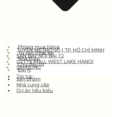
Phòng mua hàng
TUYẾN METRO SỐ 1 TP. HỒ CHÍ MINH
Tư vấn thiết kế
SÂN BAY NỘI BÀI T2
Nhà thầu
LOTTE MALL WEST LAKE HANOI
Chủ đầu tư
SAMSUNG
Đại lý
Tin tức
Sản phẩm
Nhà cung cấp
Dự án tiêu biểu