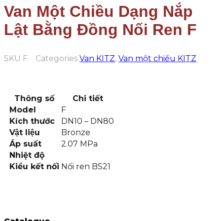
Van Một Chiều Dạng Nắp
Lật Bằng Đồng Nối Ren F
SKU
F
Categories
Van KITZ
,
Van một chiều KITZ
Thông số
Chi tiết
Model
F
Kích thước
DN10 – DN80
Vật liệu
Bronze
Áp suất
2.07 MPa
Nhiệt độ
Kiểu kết nối
Nối ren BS21