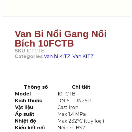
Van Bi Nổi Gang Nối
Bích 10FCTB
SKU
10FCTB
Categories
Van bi KITZ
,
Van KITZ
Thông số
Chi tiết
Model
10FCTB
Kích thước
DN15 – DN250
Vật liệu
Cast Iron
Áp suất
Max 1.4 MPa
Nhiệt độ
Max 232°C (tùy loại)
Kiểu kết nối
Nối ren BS21