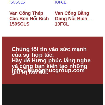
Van Cổng Thép
Van Cổng Bằng
Các-Bon Nối Bích
Gang Nối Bích –
150SCLS
10FCL
Chúng tôi tin vào sức mạnh
của sự hợp tác.
Hãy để Hưng phúc lắng nghe
và cùng bạn kiến tạo những
info@hungphucgroup.com
giá trị lâu dài.